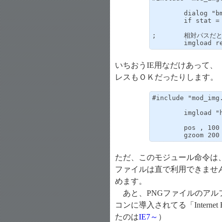
	dialog "bmp;*.gif;*.jpg;*.png", 16

	if stat = 0 : stop

;	相対パスだと自分自身の傘下フォルダの画像ファイルのみ読み込める

	imgload r
いちおうIE用なだけあって、
レスもＯＫだったりします。
#include "mod_img.
	imgload "http://tech.g1.xrea.com/pic/hsp-logo.png"

	pos , 100

	gzoom 20
ただ、このモジュール命令は、HS
ファイルは直で利用できませ
めます。
あと、PNGファイルのアルフ
コンに導入されてる「Internet
たのは
IE7～
）