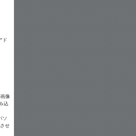
アド
の画像
み込
パソ
応させ