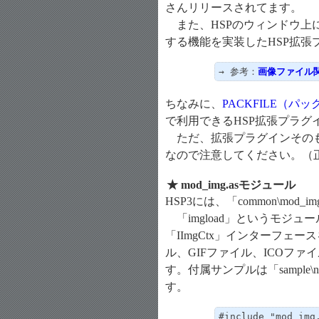
さんリリースされてます。
また、HSPのウィンドウ上
する機能を実装したHSP拡張
→ 参考：
画像ファイル関
ちなみに、
PACKFILE（パ
で利用できるHSP拡張プラグ
ただ、拡張プラグインそのも
なので注意してください。（
★ mod_img.asモジュール
HSP3には、「common\mo
「imgload」というモジュール
「IImgCtx」インターフェ
ル、GIFファイル、ICOファ
す。付属サンプルは「sample\new\im
す。
#include "mod_img.