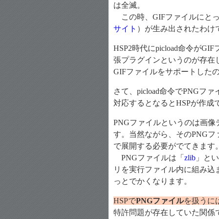
は全滅。
この時、GIFファイルにとっ
サイト
）が生み出されたわけ
HSP2時代にpicload命令
張プラグインというのが存在しな
GIFファイルをサポートした
さて、picload命令でPN
対応するとなるとHSPが作成
PNGファイルというのは画
す。当然ながら、そのPNG
で展開する必要がでてきます
PNGファイルは「
zlib
」とい
リを実行ファイル内に組み込
っとでかくなります。
HSPで
PNGファイル
を扱うに
特許問題が存在していた関係