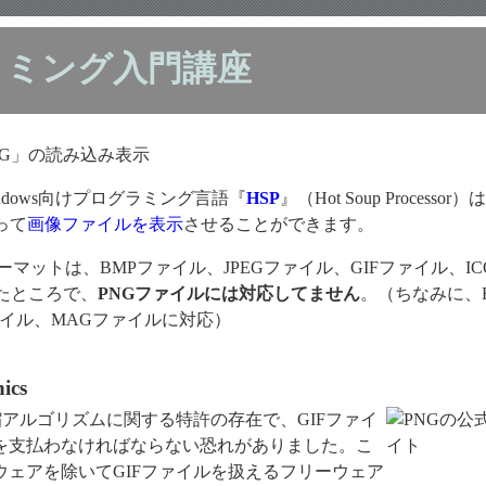
ラミング入門講座
NG」の読み込み表示
ndows向けプログラミング言語『
HSP
』（Hot Soup Processor
って
画像ファイルを表示
させることができます。
応フォーマットは、BMPファイル、JPEGファイル、GIFファイル、IC
たところで、
PNGファイルには対応してません
。（ちなみに、H
ァイル、MAGファイルに対応）
ics
アルゴリズムに関する特許の存在で、GIFファイ
を支払わなければならない恐れがありました。こ
ェアを除いてGIFファイルを扱えるフリーウェア