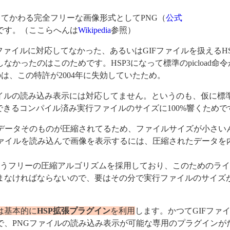
てかわる完全フリーな画像形式としてPNG（
公式
です。（ここらへんは
Wikipedia
参照）
がGIFファイルに対応してなかった、あるいはGIFファイルを扱えるH
かったのはこのためです。HSP3になって標準のpicload命令
のは、この特許が2004年に失効していたため。
Gファイルの読み込み表示には対応してません。というのも、仮に標
できるコンパイル済み実行ファイルのサイズに100%響くためで
像データそのものが圧縮されてるため、ファイルサイズが小さい
ファイルを読み込んで画像を表示するには、圧縮されたデータを
。
うフリーの圧縮アルゴリズムを採用しており、このためのライ
まなければならないので、要はその分で実行ファイルのサイズ
は基本的に
HSP拡張プラグイン
を利用
します。かつてGIFファ
で、PNGファイルの読み込み表示が可能な専用のプラグインが