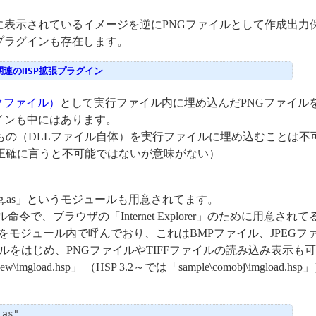
に表示されているイメージを逆にPNGファイルとして作成出力
プラグインも存在します。
連のHSP拡張プラグイン
ックファイル）
として実行ファイル内に埋め込んだPNGファイル
インも中にはあります。
の（DLLファイル自体）を実行ファイルに埋め込むことは不
正確に言うと不可能ではないが意味がない）
d_img.as」というモジュールも用意されてます。
命令で、ブラウザの「Internet Explorer」のために用意されて
ースをモジュール内で呼んでおり、これはBMPファイル、JPEGフ
イルをはじめ、PNGファイルやTIFFファイルの読み込み表示も
gload.hsp」 （HSP 3.2～では「sample\comobj\imgload.hs
as"
