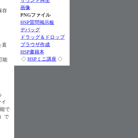
サウンド再生
画像
保存
PNGファイル
HSP質問掲示板
デバッグ
ドラッグ＆ドロップ
ブラウザ作成
を直
HSP書籍本
◇
HSPミニ講座
◇
可能
る
ァイ
可能で
p」）で