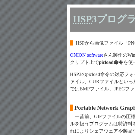
HSP
3プログ
HSPから画像ファイル「P
ONION software
さん製作のWi
クリプト上で
picload命令
を使
HSP3のpicload命令の対
ァイル、CURファイルといっ
ではBMPファイル、JPEGフ
Portable Network Graph
一昔前、GIFファイルの圧縮
ルを扱うプログラムは特許料
れによりシェアウェアや製品ウ