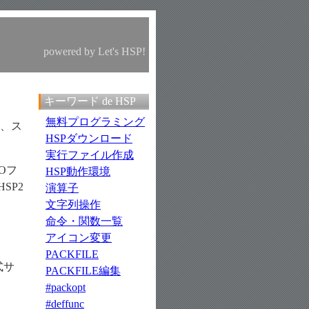
powered by
Let's HSP!
キーワード de HSP
無料プログラミング
）は、ス
HSPダウンロード
実行ファイル作成
Oフ
HSP動作環境
SP2
演算子
文字列操作
命令・関数一覧
アイコン変更
PACKFILE
PACKFILE編集
#packopt
#deffunc