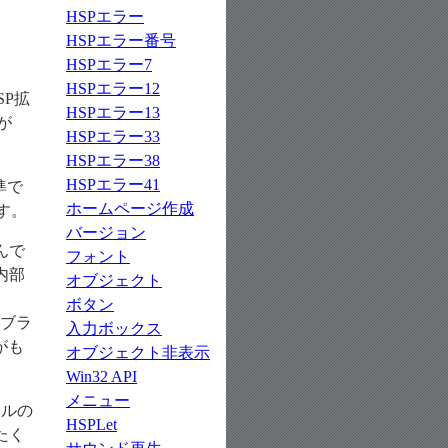
HSPエラー
HSPエラー番号
HSPエラー7
HSPエラー12
SP拡
HSPエラー13
が
HSPエラー33
HSPエラー38
HSPエラー41
準で
ホームページ作成
す。
バージョン
んで
フォント
内部
オブジェクト
ボタン
ブラ
入力ボックス
がも
オブジェクト非表示
Win32 API
メニュー
イルの
HSPLet
たく