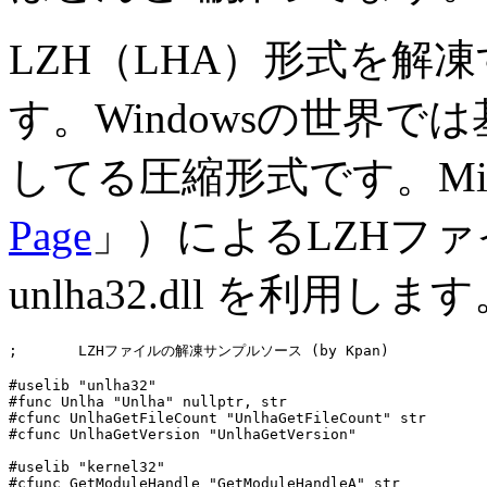
LZH（LHA）形式を解
す。Windowsの世界
してる圧縮形式です。Mi
Page
」）によるLZHフ
unlha32.dll を利用しま
;	LZHファイルの解凍サンプルソース (by Kpan)

#uselib "unlha32"

#func Unlha "Unlha" nullptr, str

#cfunc UnlhaGetFileCount "UnlhaGetFileCount" str

#cfunc UnlhaGetVersion "UnlhaGetVersion"

#uselib "kernel32"

#cfunc GetModuleHandle "GetModuleHandleA" str
