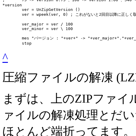
*version

	ver = UnZipGetVersion ()

	ver = wpeek(ver, 0) ; これがないと2回目以降に正しく取得できない

	ver_major = ver / 100

	ver_minor = ver \ 100

	mes "バージョン : "+ver+" -> "+ver_major+"."+ver_minor+""

	stop
^
圧縮ファイルの解凍 (LZ
まずは、上のZIPファイ
ァイルの解凍処理とだい
ほとんど端折ってます。