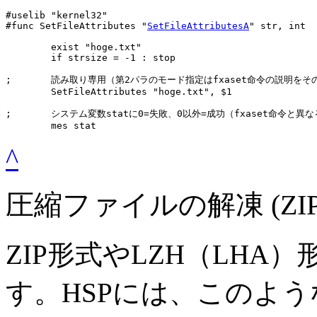
#uselib "kernel32"

#func SetFileAttributes "
SetFileAttributesA
" str, int

	exist "hoge.txt"

	if strsize = -1 : stop

;	読み取り専用（第2パラのモード指定はfxaset命令の説明をそのまま参照）

	SetFileAttributes "hoge.txt", $1

;	システム変数statに0=失敗、0以外=成功（fxaset命令と異なる）

	mes stat
^
圧縮ファイルの解凍 (ZI
ZIP形式やLZH（LH
す。HSPには、このよ