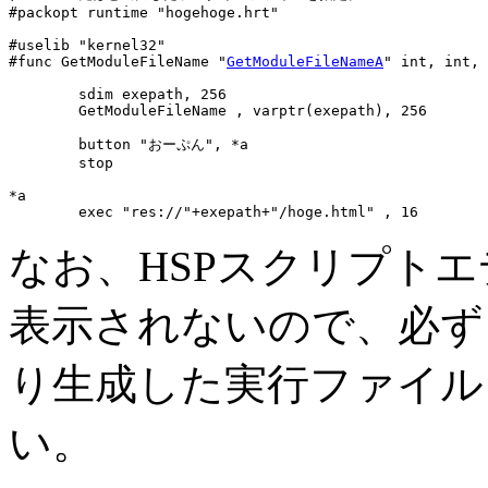
#packopt runtime "hogehoge.hrt"

#uselib "kernel32"

#func GetModuleFileName "
GetModuleFileNameA
" int, int, 
	sdim exepath, 256

	GetModuleFileName , varptr(exepath), 256

	button "おーぷん", *a

	stop

*a

	exec "res://"+exepath+"/hoge.html" , 16
なお、HSPスクリプトエ
表示されないので、必ず
り生成した実行ファイル
い。