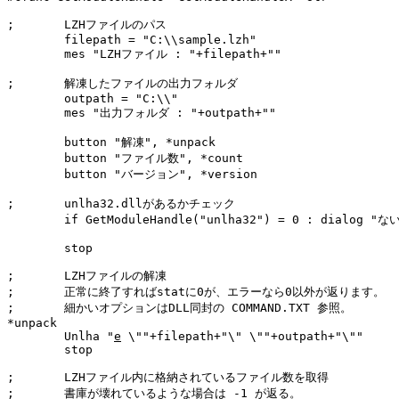
;	LZHファイルのパス

	filepath = "C:\\sample.lzh"

	mes "LZHファイル : "+filepath+""

;	解凍したファイルの出力フォルダ

	outpath = "C:\\"

	mes "出力フォルダ : "+outpath+""

	button "解凍", *unpack

	button "ファイル数", *count

	button "バージョン", *version

;	unlha32.dllがあるかチェック

	if GetModuleHandle("unlha32") = 0 : dialog "ない", 1 : end

	stop

;	LZHファイルの解凍

;	正常に終了すればstatに0が、エラーなら0以外が返ります。

;	細かいオプションはDLL同封の COMMAND.TXT 参照。

*unpack

	Unlha "
e
 \""+filepath+"\" \""+outpath+"\""

	stop

;	LZHファイル内に格納されているファイル数を取得

;	書庫が壊れているような場合は -1 が返る。
