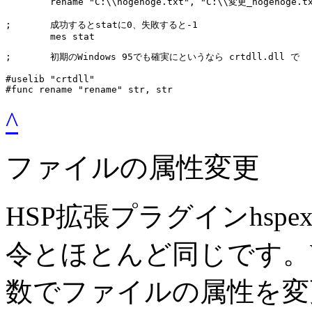
	rename "C:\\hogehoge.txt", "C:\\変更_hogehoge.txt"

;	成功するとstatに0、失敗すると-1

	mes stat
;	初期のWindows 95でも確実にというなら crtdll.dll で

#uselib "crtdll"

#func rename "rename" str, str
^
ファイルの属性変更
HSP拡張プラグインhspext
令とほとんど同じです。Win32 
数でファイルの属性を変