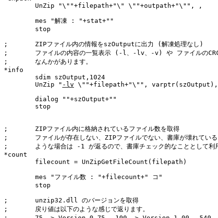
	UnZip "\""+filepath+"\" \""+outpath+"\"", ,

	mes "解凍 : "+stat+""

	stop

;	ZIPファイル内の情報をszOutputに出力 (解凍処理なし)

;	ファイルの内容の一覧表示 (-l、-lv、-v) や ファイルのCRCチェック (-t)

;	なんかがあります。

*info

	sdim szOutput,1024

	UnZip "
-lv
 \""+filepath+"\"", varptr(szOutput),
	dialog ""+szOutput+""

	stop

;	ZIPファイル内に格納されているファイル数を取得

;	ファイルが存在しない、ZIPファイルでない、書庫が壊れている、

;	ような場合は -1 が返るので、書庫チェック的なこととして利用可。

*count

	filecount = UnZipGetFileCount(filepath)

	mes "ファイル数 : "+filecount+" コ"

	stop

;	unzip32.dll のバージョンを取得

;	戻り値は以下のような感じで返ります。

;	75 -> Version 0.75 、100 -> Version 1.00 、540 -> Version 5.4
