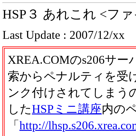
HSP３ あれこれ <フ
Last Update : 2007/12/xx
XREA.COMのs206サ
索からペナルティを受
ンク付けされてしまうので
した
HSPミニ講座
内の
「
http://lhsp.s206.xrea.co