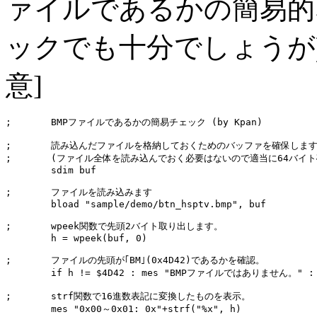
ァイルであるかの簡易的
ックでも十分でしょうが)
意]
;	BMPファイルであるかの簡易チェック (by Kpan)

;	読み込んだファイルを格納しておくためのバッファを確保します。

;	(ファイル全体を読み込んでおく必要はないので適当に64バイト確保

	sdim buf

;	ファイルを読み込みます

	bload "sample/demo/btn_hsptv.bmp", buf

;	wpeek関数で先頭2バイト取り出します。

	h = wpeek(buf, 0)

;	ファイルの先頭が｢BM｣(0x4D42)であるかを確認。

	if h != $4D42 : mes "BMPファイルではありません。" : stop

;	strf関数で16進数表記に変換したものを表示。

	mes "0x00～0x01: 0x"+strf("%x", h)