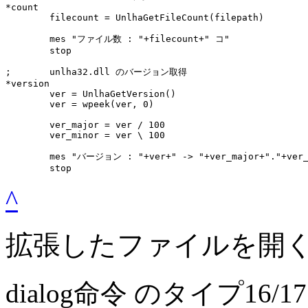
*count

	filecount = UnlhaGetFileCount(filepath)

	mes "ファイル数 : "+filecount+" コ"

	stop

;	unlha32.dll のバージョン取得

*version

	ver = UnlhaGetVersion()

	ver = wpeek(ver, 0)

	ver_major = ver / 100

	ver_minor = ver \ 100

	mes "バージョン : "+ver+" -> "+ver_major+"."+ver_minor+""

	stop
^
拡張したファイルを開く
dialog命令 のタイプ1