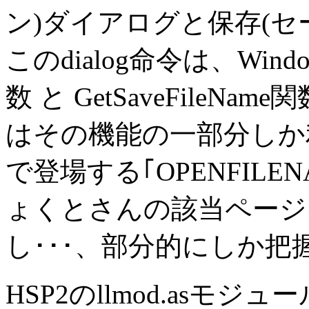
ン)ダイアログと保存(セ
このdialog命令は、Windows
数 と GetSaveFileN
はその機能の一部分しか
で登場する｢OPENFIL
ょくとさんの該当ページ
し･･･、部分的にしか把握で
HSP2のllmod.asモジュ