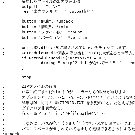
;	解凍したファイルの出力フォルダ

	outpath = "
C:\\
"

	mes "出力フォルダ : "+outpath+""

	button "解凍", *unpack

	button "情報", *info

	button "ファイル数", *count

	button "バージョン", *version

;	unzip32.dll がPCに導入されているかをチェックします。

;	GetModuleHandle関数を呼び出し、statに0が返ると未導入。

	if GetModuleHandle("unzip32") = 0 {

		dialog "unzip32.dll がないでー！", 1 : end

	}

	stop

;	ZIPファイルの解凍

;	正常に終了すればstatに0が、エラーなら0以外が返ります。

;	オプションとして、--i、-n、-o、-P*****、というようなものがあり、

;	詳細はDLL同封の UNZIP32D.TXT を参照のこと。たとえば解凍状況

;	ダイアログ非表示なら、

;	(ex) UnZip "
--i
 \""+filepath+"\" ～

;

;	ちなみに、パスが｢\"｣(つまり｢"｣)で括られていますが、これは仮に

;	パスにスペースが含まれていても正しく処理できるようにするため。

*unpack
