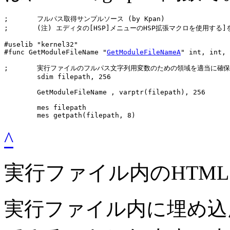
;	フルパス取得サンプルソース (by Kpan)

;	(注) エディタの[HSP]メニューのHSP拡張マクロを使用する]を要有効。

#uselib "kernel32"

#func GetModuleFileName "
GetModuleFileNameA
" int, int, 
;	実行ファイルのフルパス文字列用変数のための領域を適当に確保

	sdim filepath, 256

	GetModuleFileName , varptr(filepath), 256

	mes filepath

	mes getpath(filepath, 8)
^
実行ファイル内のHTM
実行ファイル内に埋め込