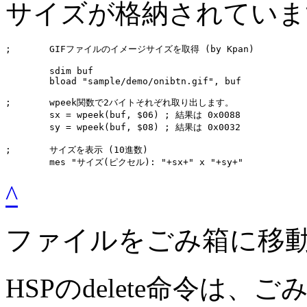
サイズが格納されていま
;	GIFファイルのイメージサイズを取得 (by Kpan)

	sdim buf

	bload "sample/demo/onibtn.gif", buf

;	wpeek関数で2バイトそれぞれ取り出します。

	sx = wpeek(buf, $06) ; 結果は 0x0088

	sy = wpeek(buf, $08) ; 結果は 0x0032

;	サイズを表示 (10進数)

	mes "サイズ(ピクセル): "+sx+" x "+sy+"
^
ファイルをごみ箱に移
HSPのdelete命令は