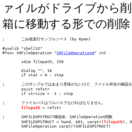
ァイルがドライブから削
箱に移動する形での削除
;	ごみ箱直行サンプルソース (by Kpan)

#uselib "shell32"

#func SHFileOperation "
SHFileOperationA
" int

	sdim filepath, 256

	dialog "", 16

	if stat = 0 : stop

;	このサンプルではあまり意味がないけど、ファイル存在の確認を。

	exist refstr

	if strsize = -1 : stop

;	ファイルパスはフルパスでなければなりません。

filepath
 = refstr

;	SHFILEOPSTRUCT構造体、SHFileOperation関数

	SHFILEOPSTRUCT = hwnd, $03, varptr(
filepath
), 0
	SHFileOperation varptr(SHFILEOPSTRUCT)