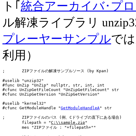
ト｢
統合アーカイバ･プ
ル解凍ライブラリ unzip3
プレーヤーサンプル
では別
利用）
;	ZIPファイルの解凍サンプルソース (by Kpan)

#uselib "unzip32"

#func UnZip "UnZip" nullptr, str, int, int

#cfunc UnZipGetFileCount "UnZipGetFileCount" str

#cfunc UnZipGetVersion "UnZipGetVersion"

#uselib "kernel32"

#cfunc GetModuleHandle "
GetModuleHandleA
" str

;	ZIPファイルのパス (例、Cドライブの直下にある場合)

	filepath = "
C:\\sample.zip
"

	mes "ZIPファイル : "+filepath+""
