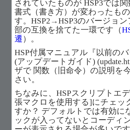
されていたものが HSP3では
書式（書き方）が変わったも
す。HSP2→HSP3のバージョ
部の互換を捨てた一環です（
H
遷
）。
HSP付属マニュアル『以前の
(アップデートガイド) (update
ザで 関数（旧命令）の説明を
さい。
ちなみに、HSPスクリプトエディタ
張マクロを使用する]にチェッ
すか？ デフォルトでは有効に
ックが入ってないとコーディン
ーが表示される場合が多いです。（