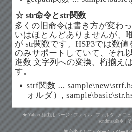
☆ str命令とstr関数
多くの旧命令は書き方が変わ
いはほとんどありませんが、
が str関数です。HSP3では
のみサポートしていて、それ以
進数 文字列への変換、桁揃え
す。
strf関数 ... sample\new\st
ォルダ）, sample\basic\str.h
★ Yahoo!経由用ページ :
ファイル
|
フォルダ
|
メニュ
sendmsg命令
|
そ
初心者さんにもゲーム・ツール