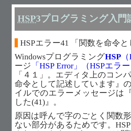
HSP
3プログラミング入門
HSPエラー41 「関数を命
Windowsプログラミング
HSP
（
ージ
「HSP Error」（HSPエラ
「４１」。エディタ上のコン
命令として記述しています』
イルでのエラーメッセージは
した(41)』。
原因は呼んで字のごとく関数
ない部分があるためです。HS