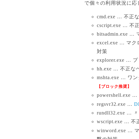
で個々の利用状況に応
cmd.exe … 
cscript.exe
bitsadmin.
excel.exe … 
対策
explorer.e
hh.exe … 不
mshta.exe
【ブロック推奨】
powershell.
regsvr32.exe …
D
rundll32.exe … 〃
wscript.exe
winword.exe 