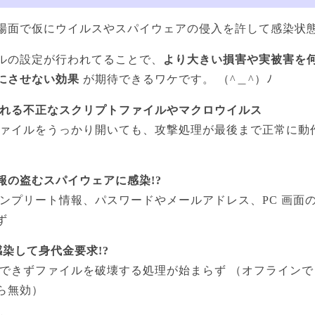
場面で仮にウイルスやスパイウェアの侵入を許して感染状
ルの設定が行われてることで、
より大きい損害や実被害を
にさせない効果
が期待できるワケです。 （^＿^）ﾉ
れる不正なスクリプトファイルやマクロウイルス
ファイルをうっかり開いても、攻撃処理が最後まで正常に動
報の盗むスパイウェアに感染!?
コンプリート情報、パスワードやメールアドレス、PC 画面
ず
染して身代金要求!?
信できずファイルを破壊する処理が始まらず （オフライン
ら無効）