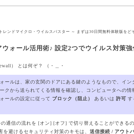
ル
トレンドマイクロ・ウイルスバスター ～ まずは30日間無料体験版をど
ァイアウォール活用術♪ 設定2つでウイルス対策
ewall） とは何ぞ？ （・＿・
ォールは、家の玄関のドアにある鍵のようなもので、イン
ークから送られてくる情報を確認し、コンピュータへの情
ウォールの設定に従って
ブロック（阻止）
あるいは
許可
す
の通信の流れを [オン] [オフ] で切り替えることができ
害を避けるセキュリティ対策のキモは、
送信接続 / アウト