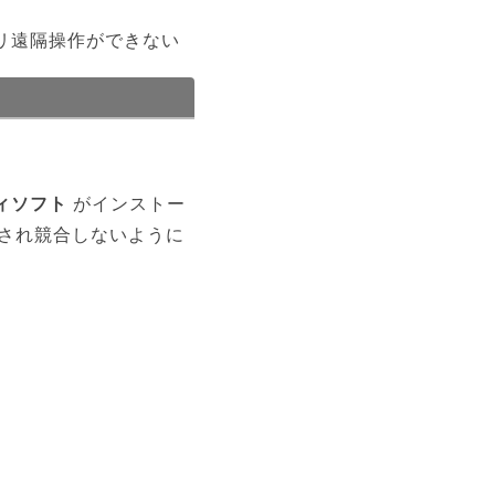
リ遠隔操作ができない
。
ィソフト
がインストー
化され競合しないように