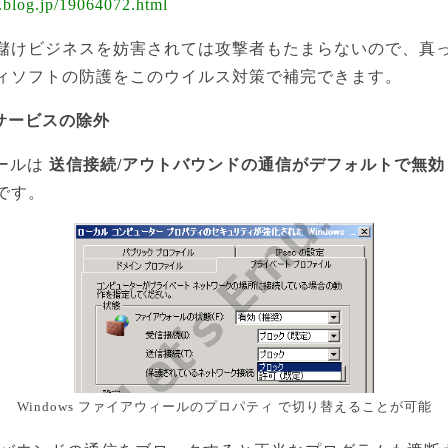
er.blog.jp/19064072.html
儲けビジネスを妨害されては攻撃者もたまらないので、真
ィソフトの防護をこのウイルス対策で補完できます。
サービスの除外
ォールは
送信接続/アウトバウンドの通信がデフォルトで無効
です。
Windows ファイアウィールのプロパティ で切り替えることが可能