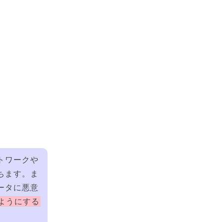
トワークや
ちます。ま
ータに悪意
ようにする