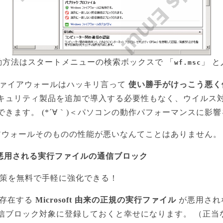
動方法はスタートメニューの検索ボックスで 「
」 と
wf.msc
載のファイアウォールはハッキリ言って
使い勝手がけっこう悪く
キュリティ製品を追加で導入する必要性もなく、ウイルス
きます。 (*´∀｀)＜パソコンの動作パフォーマンスに影
ファイアウォールそのものの性能が悪いなんてことはありません。
に悪用される実行ファイルの通信ブロック
対策を無料で手軽に強化できる！
ムに存在する
Microsoft 由来の正規の実行ファイル
が悪用され
信ブロック対象に登録しておくと幸せになります。 （正当